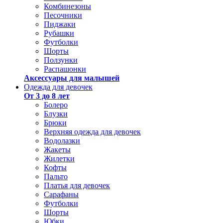
Комбинезоны
Песочники
Пиджаки
Рубашки
Футболки
Шорты
Ползунки
Распашонки
Аксессуары для малышей
Одежда для девочек
От 3 до 8 лет
Болеро
Блузки
Брюки
Верхняя одежда для девочек
Водолазки
Жакеты
Жилетки
Кофты
Пальто
Платья для девочек
Сарафаны
Футболки
Шорты
Юбки