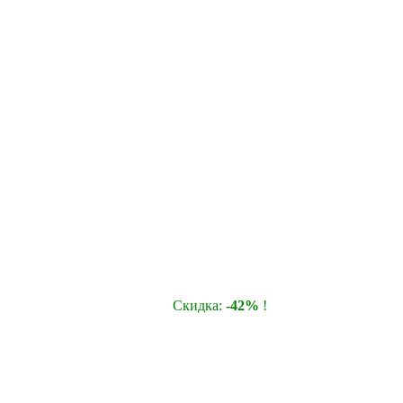
Cкидка:
-42%
!