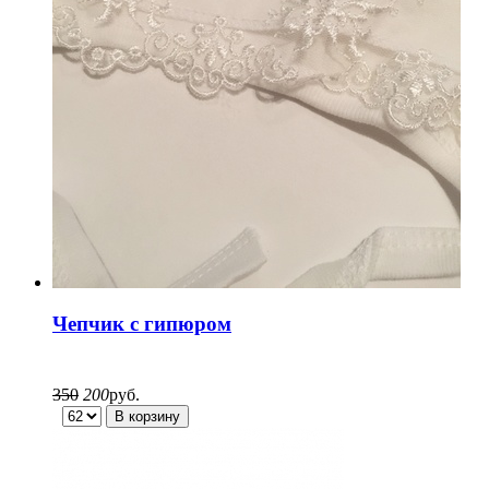
Чепчик с гипюром
350
200
руб.