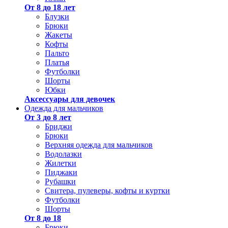
От 8 до 18 лет
Блузки
Брюки
Жакеты
Кофты
Пальто
Платья
Футболки
Шорты
Юбки
Аксессуары для девочек
Одежда для мальчиков
От 3 до 8 лет
Бриджи
Брюки
Верхняя одежда для мальчиков
Водолазки
Жилетки
Пиджаки
Рубашки
Свитера, пулеверы, кофты и куртки
Футболки
Шорты
От 8 до 18
Брюки