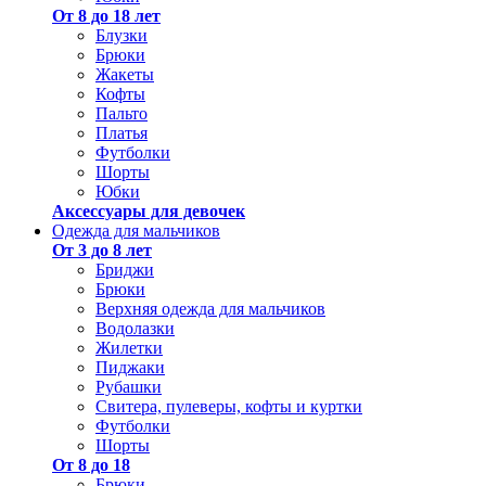
От 8 до 18 лет
Блузки
Брюки
Жакеты
Кофты
Пальто
Платья
Футболки
Шорты
Юбки
Аксессуары для девочек
Одежда для мальчиков
От 3 до 8 лет
Бриджи
Брюки
Верхняя одежда для мальчиков
Водолазки
Жилетки
Пиджаки
Рубашки
Свитера, пулеверы, кофты и куртки
Футболки
Шорты
От 8 до 18
Брюки