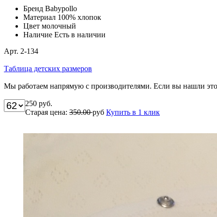
Бренд
Babypollo
Материал
100% хлопок
Цвет
молочный
Наличие
Есть в наличии
Арт. 2-134
Таблица детских размеров
Мы работаем напрямую с производителями. Если вы нашли этот
250
руб.
Старая цена:
350.00
руб
Купить в 1 клик