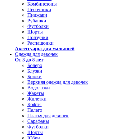
Комбинезоны
Песочники
Пиджаки
Рубашки
Футболки
Шорты
Ползунки
Распашонки
Аксессуары для малышей
Одежда для девочек
От 3 до 8 лет
Болеро
Блузки
Брюки
Верхняя одежда для девочек
Водолазки
Жакеты
Жилетки
Кофты
Пальто
Платья для девочек
Сарафаны
Футболки
Шорты
Юбки