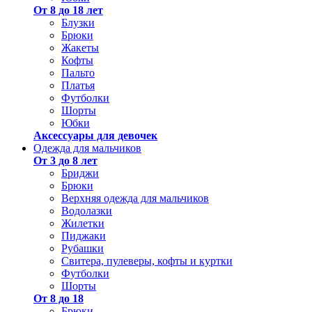
От 8 до 18 лет
Блузки
Брюки
Жакеты
Кофты
Пальто
Платья
Футболки
Шорты
Юбки
Аксессуары для девочек
Одежда для мальчиков
От 3 до 8 лет
Бриджи
Брюки
Верхняя одежда для мальчиков
Водолазки
Жилетки
Пиджаки
Рубашки
Свитера, пулеверы, кофты и куртки
Футболки
Шорты
От 8 до 18
Брюки