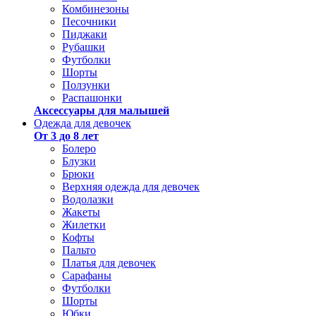
Комбинезоны
Песочники
Пиджаки
Рубашки
Футболки
Шорты
Ползунки
Распашонки
Аксессуары для малышей
Одежда для девочек
От 3 до 8 лет
Болеро
Блузки
Брюки
Верхняя одежда для девочек
Водолазки
Жакеты
Жилетки
Кофты
Пальто
Платья для девочек
Сарафаны
Футболки
Шорты
Юбки