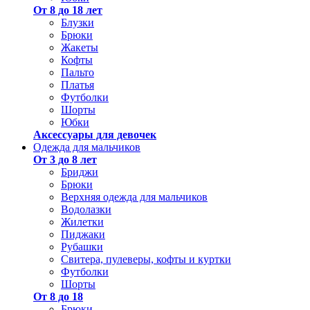
От 8 до 18 лет
Блузки
Брюки
Жакеты
Кофты
Пальто
Платья
Футболки
Шорты
Юбки
Аксессуары для девочек
Одежда для мальчиков
От 3 до 8 лет
Бриджи
Брюки
Верхняя одежда для мальчиков
Водолазки
Жилетки
Пиджаки
Рубашки
Свитера, пулеверы, кофты и куртки
Футболки
Шорты
От 8 до 18
Брюки