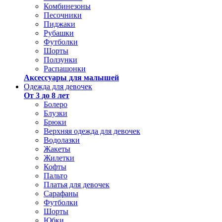
Комбинезоны
Песочники
Пиджаки
Рубашки
Футболки
Шорты
Ползунки
Распашонки
Аксессуары для малышей
Одежда для девочек
От 3 до 8 лет
Болеро
Блузки
Брюки
Верхняя одежда для девочек
Водолазки
Жакеты
Жилетки
Кофты
Пальто
Платья для девочек
Сарафаны
Футболки
Шорты
Юбки