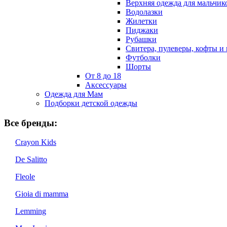
Верхняя одежда для мальчик
Водолазки
Жилетки
Пиджаки
Рубашки
Свитера, пулеверы, кофты и
Футболки
Шорты
От 8 до 18
Аксессуары
Одежда для Мам
Подборки детской одежды
Все бренды:
Crayon Kids
De Salitto
Fleole
Gioia di mamma
Lemming