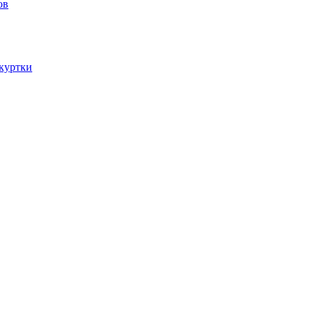
ов
 куртки