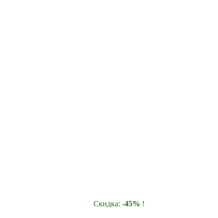
Cкидка:
-45%
!