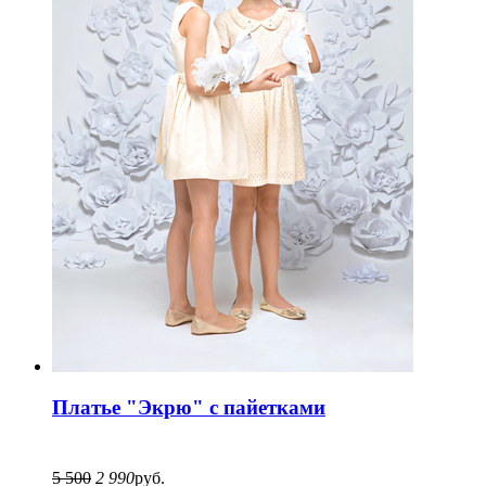
Платье "Экрю" с пайетками
5 500
2 990
руб.