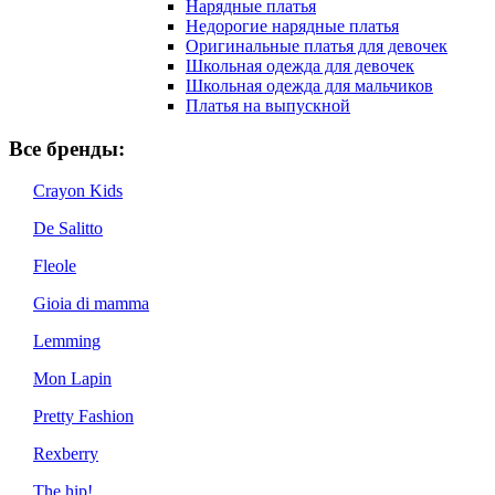
Нарядные платья
Недорогие нарядные платья
Оригинальные платья для девочек
Школьная одежда для девочек
Школьная одежда для мальчиков
Платья на выпускной
Все бренды:
Crayon Kids
De Salitto
Fleole
Gioia di mamma
Lemming
Mon Lapin
Pretty Fashion
Rexberry
The hip!