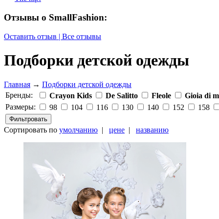
Отзывы о SmallFashion:
Оставить отзыв | Все отзывы
Подборки детской одежды
Главная
→
Подборки детской одежды
Бренды:
Crayon Kids
De Salitto
Fleole
Gioia di
Размеры:
98
104
116
130
140
152
158
Сортировать по
умолчанию
|
цене
|
названию