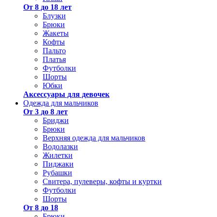
От 8 до 18 лет
Блузки
Брюки
Жакеты
Кофты
Пальто
Платья
Футболки
Шорты
Юбки
Аксессуары для девочек
Одежда для мальчиков
От 3 до 8 лет
Бриджи
Брюки
Верхняя одежда для мальчиков
Водолазки
Жилетки
Пиджаки
Рубашки
Свитера, пулеверы, кофты и куртки
Футболки
Шорты
От 8 до 18
Брюки