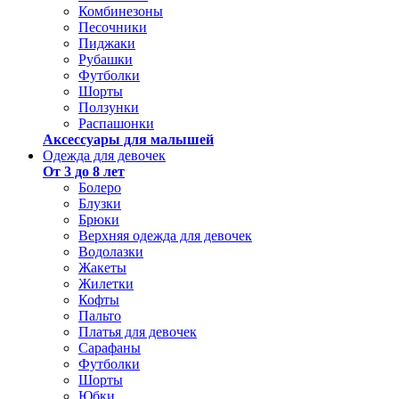
Комбинезоны
Песочники
Пиджаки
Рубашки
Футболки
Шорты
Ползунки
Распашонки
Аксессуары для малышей
Одежда для девочек
От 3 до 8 лет
Болеро
Блузки
Брюки
Верхняя одежда для девочек
Водолазки
Жакеты
Жилетки
Кофты
Пальто
Платья для девочек
Сарафаны
Футболки
Шорты
Юбки