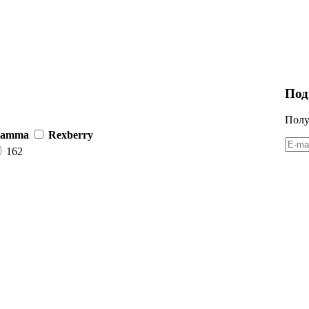
Под
Полу
 mamma
Rexberry
162