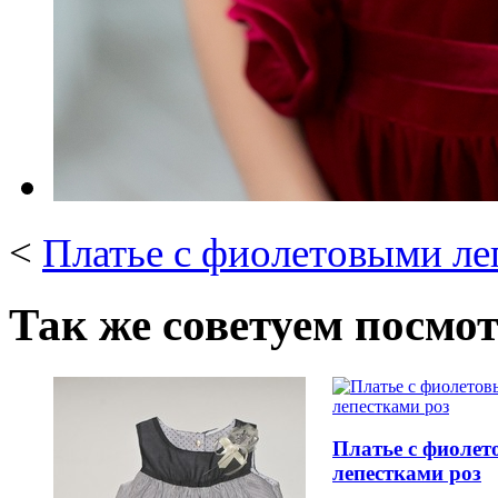
<
Платье с фиолетовыми ле
Так же советуем посмо
Платье с фиоле
лепестками роз