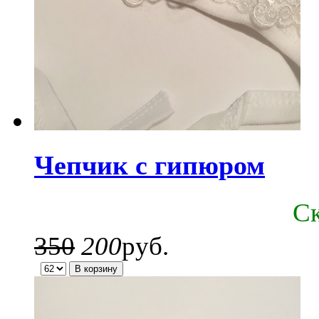
Чепчик с гипюром
C
350
200
руб.