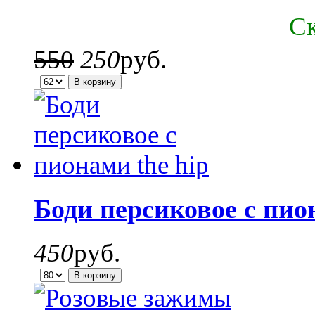
C
550
250
руб.
Боди персиковое с пио
450
руб.