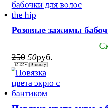
Розовые зажимы бабочк
C
250
50
руб.