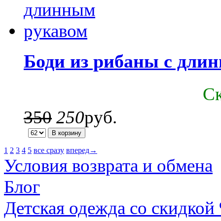
Боди из рибаны с дли
C
350
250
руб.
1
2
3
4
5
все сразу
вперед→
Условия возврата и обмена
Блог
Детская одежда со скидкой