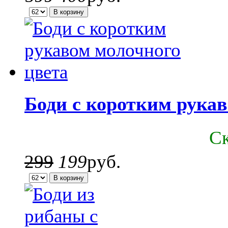
Боди с коротким рукав
C
299
199
руб.