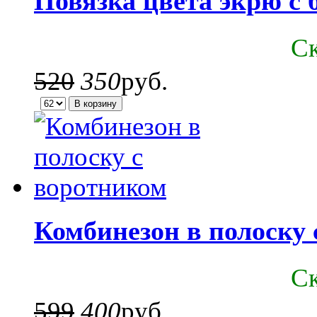
Повязка цвета экрю с
C
520
350
руб.
Комбинезон в полоску 
C
599
400
руб.