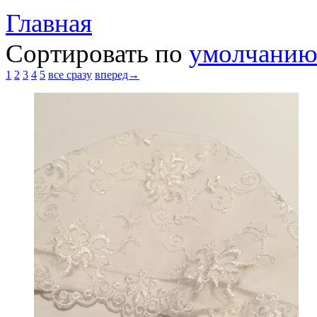
Главная
Сортировать по
умолчани
1
2
3
4
5
все сразу
вперед→