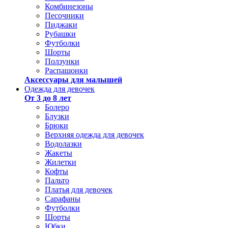
Комбинезоны
Песочники
Пиджаки
Рубашки
Футболки
Шорты
Ползунки
Распашонки
Аксессуары для малышей
Одежда для девочек
От 3 до 8 лет
Болеро
Блузки
Брюки
Верхняя одежда для девочек
Водолазки
Жакеты
Жилетки
Кофты
Пальто
Платья для девочек
Сарафаны
Футболки
Шорты
Юбки