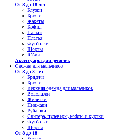
От 8 до 18 лет
Блузки
Брюки
Жакеты
Кофты
Пальто
Платья
Футболки
Шорты
Юбки
Аксессуары для девочек
Одежда для мальчиков
От 3 до 8 лет
Бриджи
Брюки
Верхняя одежда для мальчиков
Водолазки
Жилетки
Пиджаки
Рубашки
Свитера, пулеверы, кофты и куртки
Футболки
Шорты
От 8 до 18
Брюки