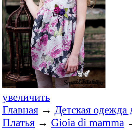
увеличить
Главная
→
Детская одежда 
Платья
→
Gioia di mamma
→