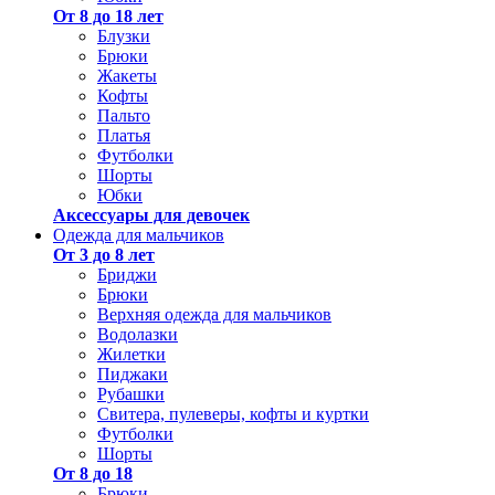
От 8 до 18 лет
Блузки
Брюки
Жакеты
Кофты
Пальто
Платья
Футболки
Шорты
Юбки
Аксессуары для девочек
Одежда для мальчиков
От 3 до 8 лет
Бриджи
Брюки
Верхняя одежда для мальчиков
Водолазки
Жилетки
Пиджаки
Рубашки
Свитера, пулеверы, кофты и куртки
Футболки
Шорты
От 8 до 18
Брюки