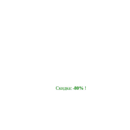
Cкидка:
-80%
!