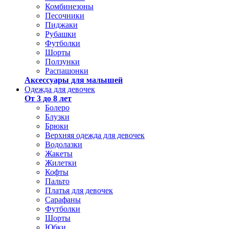
Комбинезоны
Песочники
Пиджаки
Рубашки
Футболки
Шорты
Ползунки
Распашонки
Аксессуары для малышей
Одежда для девочек
От 3 до 8 лет
Болеро
Блузки
Брюки
Верхняя одежда для девочек
Водолазки
Жакеты
Жилетки
Кофты
Пальто
Платья для девочек
Сарафаны
Футболки
Шорты
Юбки