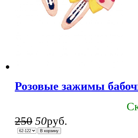
Розовые зажимы бабочк
C
250
50
руб.