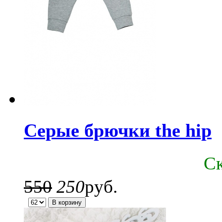
Серые брючки the hip
C
550
250
руб.