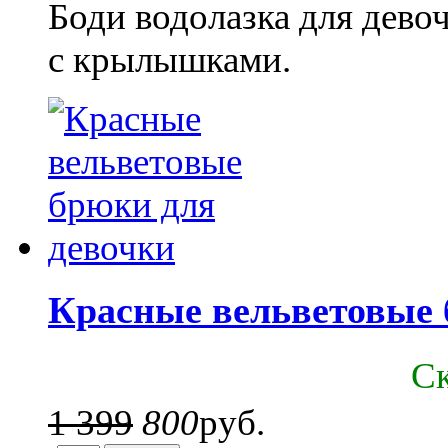
Боди водолазка для дево
с крылышками.
Красные вельветовые 
C
1 399
800
руб.