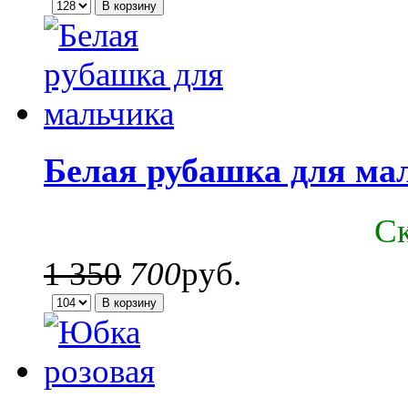
Белая рубашка для ма
C
1 350
700
руб.