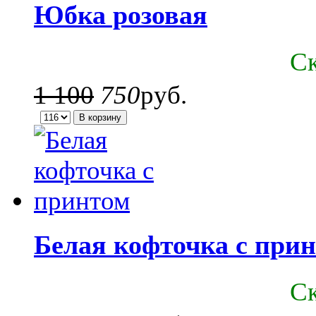
Юбка розовая
C
1 100
750
руб.
Белая кофточка с при
C