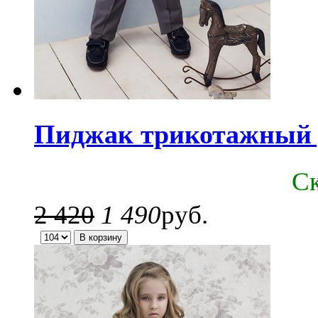
Пиджак трикотажный 
C
2 420
1 490
руб.