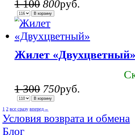
1 100
800
руб.
Жилет «Двухцветный
C
1 300
750
руб.
1
2
все сразу
вперед→
Условия возврата и обмена
Блог