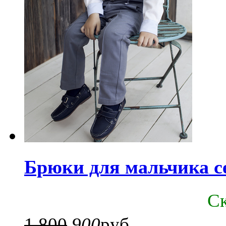
Брюки для мальчика с
C
1 800
900
руб.