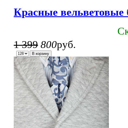
Красные вельветовые 
C
1 399
800
руб.