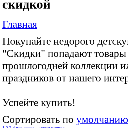
скидкой
Главная
Покупайте недорого детску
"Скидки" попадают товары 
прошлогодней коллекции ил
праздников от нашего интер
Успейте купить!
Сортировать по
умолчани
1
2
3
4
все сразу
←назад
вперед→