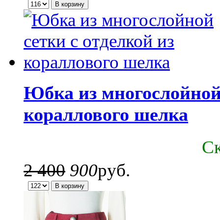
Юбка из многослойной 
кораллового шелка
C
2 400
900
руб.