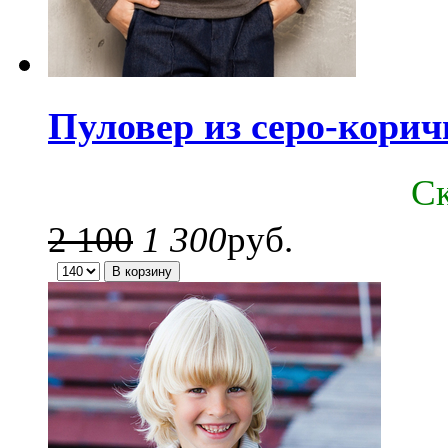
Пуловер из серо-корич
C
2 100
1 300
руб.