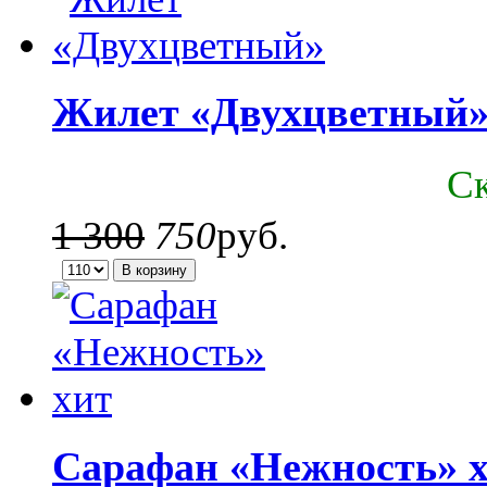
Жилет «Двухцветный
C
1 300
750
руб.
Сарафан «Нежность» 