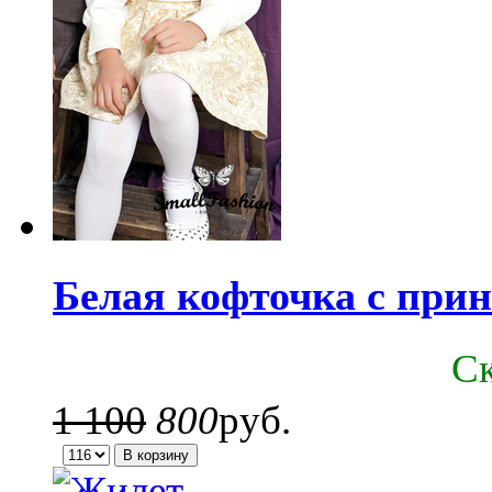
Белая кофточка с при
C
1 100
800
руб.