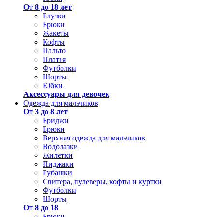
От 8 до 18 лет
Блузки
Брюки
Жакеты
Кофты
Пальто
Платья
Футболки
Шорты
Юбки
Аксессуары для девочек
Одежда для мальчиков
От 3 до 8 лет
Бриджи
Брюки
Верхняя одежда для мальчиков
Водолазки
Жилетки
Пиджаки
Рубашки
Свитера, пулеверы, кофты и куртки
Футболки
Шорты
От 8 до 18
Брюки