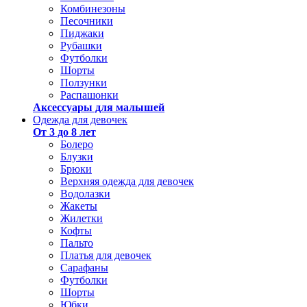
Комбинезоны
Песочники
Пиджаки
Рубашки
Футболки
Шорты
Ползунки
Распашонки
Аксессуары для малышей
Одежда для девочек
От 3 до 8 лет
Болеро
Блузки
Брюки
Верхняя одежда для девочек
Водолазки
Жакеты
Жилетки
Кофты
Пальто
Платья для девочек
Сарафаны
Футболки
Шорты
Юбки