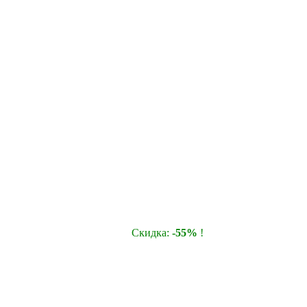
Cкидка:
-55%
!