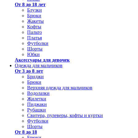
От 8 до 18 лет
Блузки
Брюки
Жакеты
Кофты
Пальто
Платья
Футболки
Шорты
Юбки
Аксессуары для девочек
Одежда для мальчиков
От 3 до 8 лет
Бриджи
Брюки
Верхняя одежда для мальчиков
Водолазки
Жилетки
Пиджаки
Рубашки
Свитера, пулеверы, кофты и куртки
Футболки
Шорты
От 8 до 18
Брюки