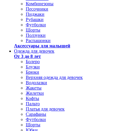
Комбинезоны
Песочники
Пиджаки
Рубашки
Футболки
Шорты
Ползунки
Распашонки
Аксессуары для малышей
Одежда для девочек
От 3 до 8 лет
Болеро
Блузки
Брюки
Верхняя одежда для девочек
Водолазки
Жакеты
Жилетки
Кофты
Пальто
Платья для девочек
Сарафаны
Футболки
Шорты
Юбки