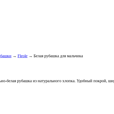
убашки
→
Fleole
→ Белая рубашка для мальчика
ьно-бел
ая рубашка из натурального хлопка. Удобный покрой, ш