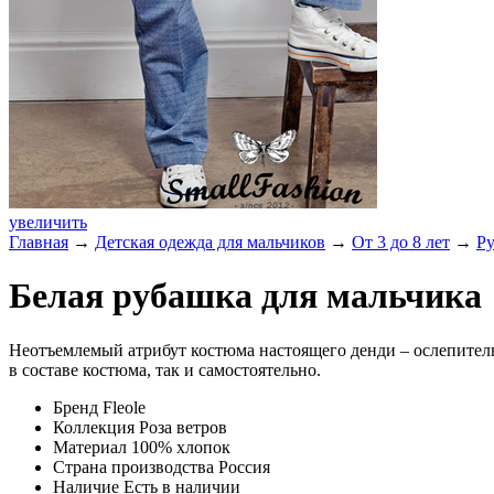
увеличить
Главная
→
Детская одежда для мальчиков
→
От 3 до 8 лет
→
Р
Белая рубашка для мальчика
Неотъемлемый атрибут костюма настоящего денди – ослепител
в составе костюма, так и самостоятельно.
Бренд
Fleole
Коллекция
Роза ветров
Материал
100% хлопок
Страна производства
Россия
Наличие
Есть в наличии